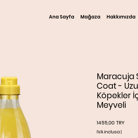
Ana Sayfa
Mağaza
Hakkımızda
Maracuja
Coat - Uzu
Köpekler İ
Meyveli
Prezz
1455,00 TRY
IVA inclusa
|