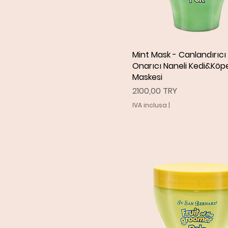
Mint Mask - Canlandırıcı
Vista rapida
Onarıcı Naneli Kedi&Köp
Maskesi
Prezzo
2100,00 TRY
IVA inclusa
|