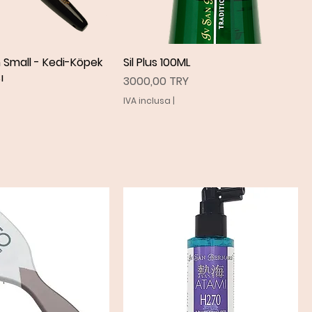
h Small - Kedi-Köpek
ista rapida
Sil Plus 100ML
Vista rapida
ı
Prezzo
3000,00 TRY
IVA inclusa
|