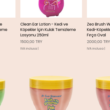
ve
Clean Ear Lotion - Kedi ve
Vista rapida
Zeo Brush W
V
leme
Köpekler İçin Kulak Temizleme
Kedi-Köpekle
Losyonu 250ml
Fırça Oval
Prezzo
Prezzo
1500,00 TRY
2000,00 TRY
IVA inclusa
|
IVA inclusa
|