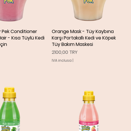
y Pek Conditioner
ista rapida
Orange Mask - Tüy Kaybına
Vista rapida
air - Kısa Tüylü Kedi
Karşı Portakallı Kedi ve Köpek
İçin
Tüy Bakım Maskesi
Prezzo
2100,00 TRY
IVA inclusa
|