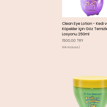
Clean Eye Lotion - Kedi 
Vista rapida
Köpekler İçin Göz Temiz
Losyonu 250ml
Prezzo
1500,00 TRY
IVA inclusa
|