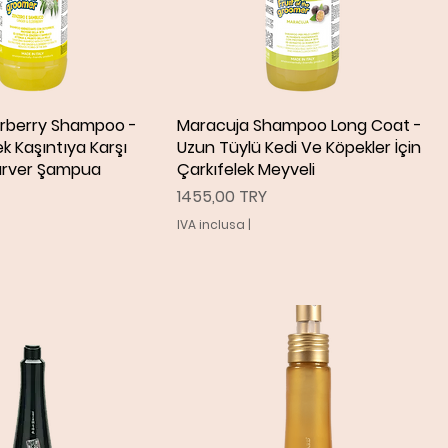
erberry Shampoo -
ista rapida
Maracuja Shampoo Long Coat -
Vista rapida
k Kaşıntıya Karşı
Uzun Tüylü Kedi Ve Köpekler İçin
ürver Şampua
Çarkıfelek Meyveli
Prezzo
1455,00 TRY
IVA inclusa
|