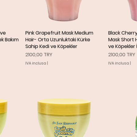
 ve
Pink Grapefruit Mask Medium
Vista rapida
Black Cherr
V
ek Bakım
Hair- Orta Uzunluktaki Kürke
Mask Short H
Sahip Kedi ve Köpekler
ve Köpekler 
Prezzo
Prezzo
2100,00 TRY
2100,00 TRY
IVA inclusa
|
IVA inclusa
|