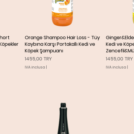
hort
Orange Shampoo Hair Loss - Tüy
Vista rapida
Ginger&Eld
V
 Köpekler
Kaybına Karşı Portakallı Kedi ve
Kedi ve Köpe
Köpek Şampuanı
Zencefil&M
Prezzo
Prezzo
1455,00 TRY
1455,00 TRY
IVA inclusa
|
IVA inclusa
|