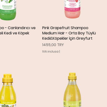
o - Canlandırıcı ve
ista rapida
Pink Grapefruit Shampoo
Vista rapida
li Kedi ve Köpek
Medium Hair - Orta Boy Tüylü
Kedi&Köpekler İçin Greyfurt
Prezzo
1455,00 TRY
IVA inclusa
|