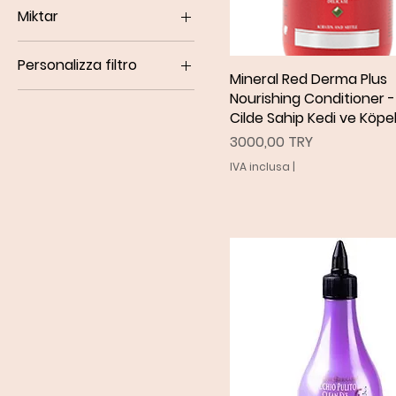
Miktar
985 TRY
4260 TRY
100ml
Personalizza filtro
150ml
Mineral Red Derma Plus
Vista rapida
Black Passion
Nourishing Conditioner 
250ml
Cilde Sahip Kedi ve Köpe
Fruit of the Groomer
300ml
Prezzo
3000,00 TRY
Green Caviar
500ml
IVA inclusa
|
Traditional Line