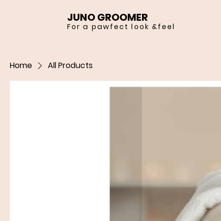
JUNO GROOMER
For a pawfect look &feel
Home
All Products