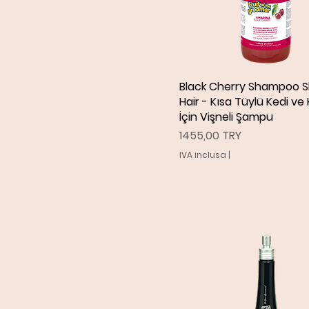
Black Cherry Shampoo S
Vista rapida
Hair - Kısa Tüylü Kedi ve
İçin Vişneli Şampu
Prezzo
1455,00 TRY
IVA inclusa
|