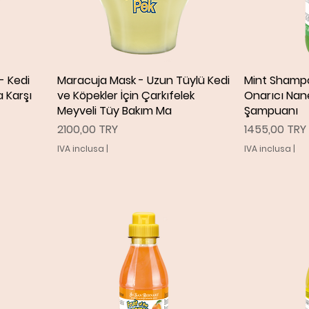
- Kedi
Maracuja Mask - Uzun Tüylü Kedi
Vista rapida
Mint Shampo
V
a Karşı
ve Köpekler İçin Çarkıfelek
Onarıcı Nane
Meyveli Tüy Bakım Ma
Şampuanı
Prezzo
Prezzo
2100,00 TRY
1455,00 TRY
IVA inclusa
|
IVA inclusa
|