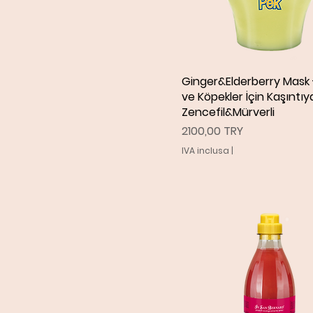
Ginger&Elderberry Mask 
Vista rapida
ve Köpekler İçin Kaşıntıy
Zencefil&Mürverli
Prezzo
2100,00 TRY
IVA inclusa
|