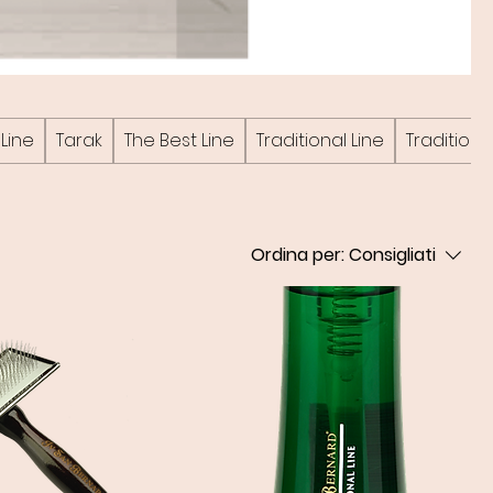
Line
Tarak
The Best Line
Traditional Line
Traditional
Ordina per:
Consigliati