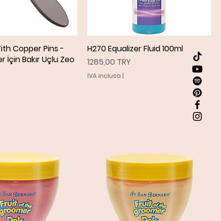
ith Copper Pins -
ista rapida
H270 Equalizer Fluid 100ml
Vista rapida
r İçin Bakır Uçlu Zeo
Prezzo
1285,00 TRY
IVA inclusa
|