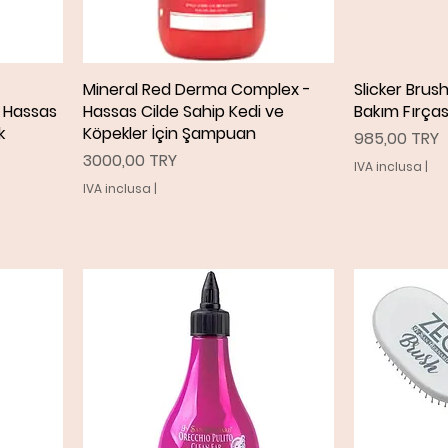
Mineral Red Derma Complex -
Vista rapida
Slicker Brus
V
- Hassas
Hassas Cilde Sahip Kedi ve
Bakım Fırças
k
Köpekler İçin Şampuan
Prezzo
985,00 TRY
Prezzo
3000,00 TRY
IVA inclusa
|
IVA inclusa
|