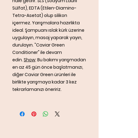
hale getirir. SLS (Sodyum Lauril
Sülfat), EDTA (Etilen-Diamino-
Tetra-Asetat) olup silikon
içermez. Yarışmalara hazırlıkta
ideal. Şampuanı ıslak kürk üzerine
uygulayın, masaj yaparak yayın,
durulayın. "Caviar Green
Conditioner" ile devam
edin.
Show
: Bu bakımı yarışmadan
en az 45 gün önce başlatmanızı,
diğer Caviar Green ürünleri ile
birlikte yarışmaya kadar 3 kez
tekrarlamanızı öneririz.