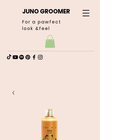
JUNO GROOMER
For a pawfect
look &feel