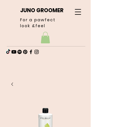
JUNO GROOMER
For a pawfect
look &feel