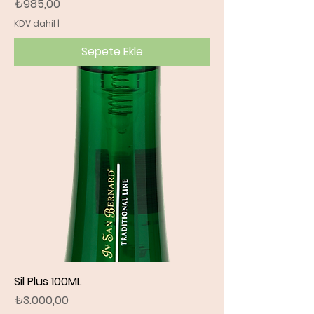
Fiyat
₺985,00
KDV dahil
|
Sepete Ekle
Sil Plus 100ML
Fiyat
₺3.000,00