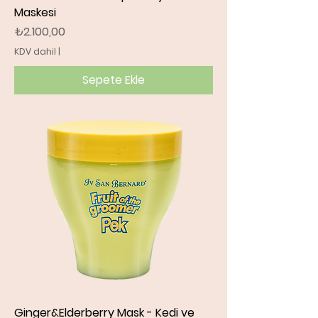
Maskesi
Fiyat
₺2.100,00
KDV dahil
|
Sepete Ekle
Ginger&Elderberry Mask - Kedi ve