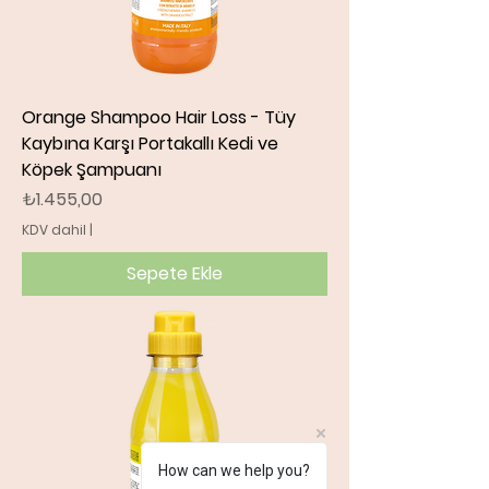
Orange Shampoo Hair Loss - Tüy
Kaybına Karşı Portakallı Kedi ve
Köpek Şampuanı
Fiyat
₺1.455,00
KDV dahil
|
Sepete Ekle
How can we help you?