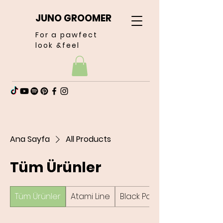
JUNO GROOMER
For a pawfect
look &feel
Ana Sayfa
All Products
Tüm Ürünler
Tüm Ürünler
Atami Line
Black Passion