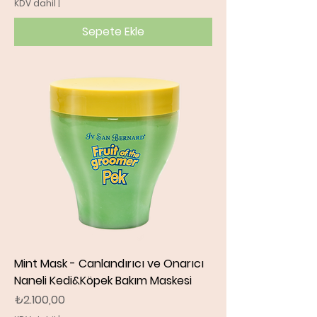
KDV dahil
|
Sepete Ekle
Mint Mask - Canlandırıcı ve Onarıcı
Naneli Kedi&Köpek Bakım Maskesi
Fiyat
₺2.100,00