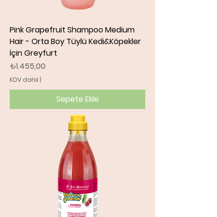
Pink Grapefruit Shampoo Medium
Hair - Orta Boy Tüylü Kedi&Köpekler
İçin Greyfurt
Fiyat
₺1.455,00
KDV dahil
|
Sepete Ekle