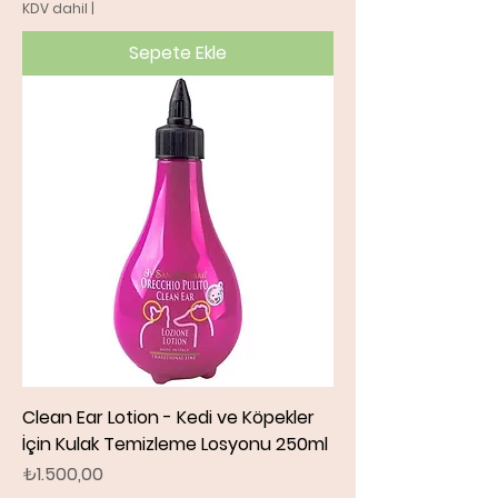
KDV dahil
|
Sepete Ekle
Clean Ear Lotion - Kedi ve Köpekler
İçin Kulak Temizleme Losyonu 250ml
Fiyat
₺1.500,00