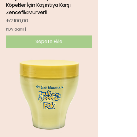
Köpekler İçin Kaşıntıya Karşı
Zencefil&Mürverli
Fiyat
₺2.100,00
KDV dahil
|
Sepete Ekle