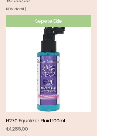
Fiyat
₺2.000,00
KDV dahil
|
Sepete Ekle
H270 Equalizer Fluid 100ml
Fiyat
₺1.285,00