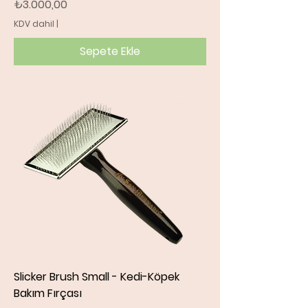
Fiyat
₺3.000,00
KDV dahil
|
Sepete Ekle
Slicker Brush Small - Kedi-Köpek
Bakım Fırçası