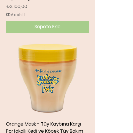
Fiyat
₺2.100,00
KDV dahil
|
Sepete Ekle
Orange Mask - Tüy Kaybına Karşı
Portakallı Kedi ve Köpek Tüy Bakım