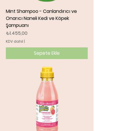
Mint Shampoo - Canlandırıcı ve
Onarıcı Naneli Kedi ve Köpek
Şampuanı
Fiyat
₺1.455,00
KDV dahil
|
Sepete Ekle