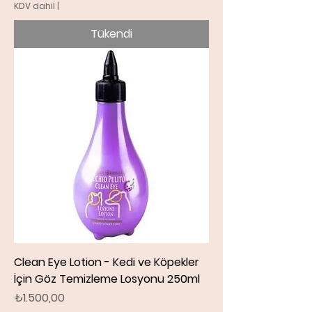
KDV dahil
|
Tükendi
Clean Eye Lotion - Kedi ve Köpekler
İçin Göz Temizleme Losyonu 250ml
Fiyat
₺1.500,00