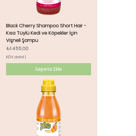
Black Cherry Shampoo Short Hair -
Kısa Tüylü Kedi ve Köpekler İçin
Vişneli Şampu
Fiyat
₺1.455,00
KDV dahil
|
Sepete Ekle