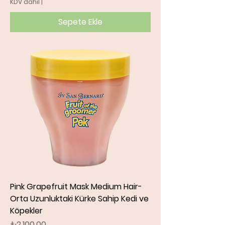
KDV dahil
|
Sepete Ekle
Pink Grapefruit Mask Medium Hair-
Orta Uzunluktaki Kürke Sahip Kedi ve
Köpekler
Fiyat
₺2.100,00