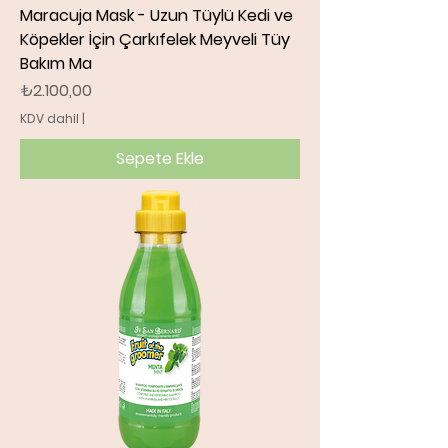
Maracuja Mask - Uzun Tüylü Kedi ve
Köpekler İçin Çarkıfelek Meyveli Tüy
Bakım Ma
Fiyat
₺2.100,00
KDV dahil
|
Sepete Ekle