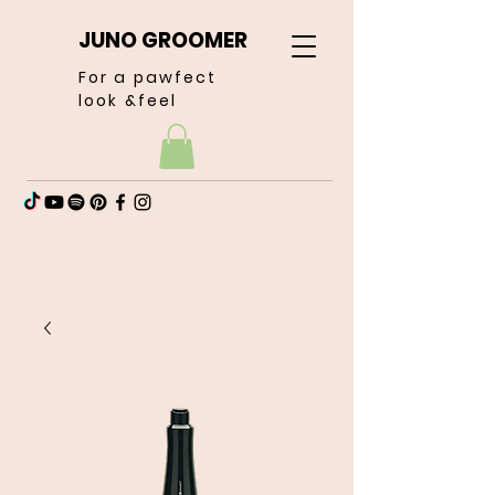
JUNO GROOMER
For a pawfect
look &feel