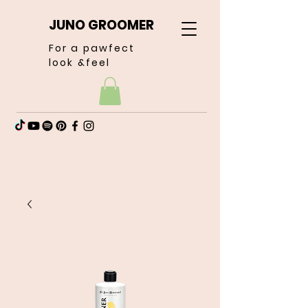
JUNO GROOMER
For a pawfect
look &feel