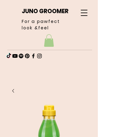
JUNO GROOMER
For a pawfect
look &feel