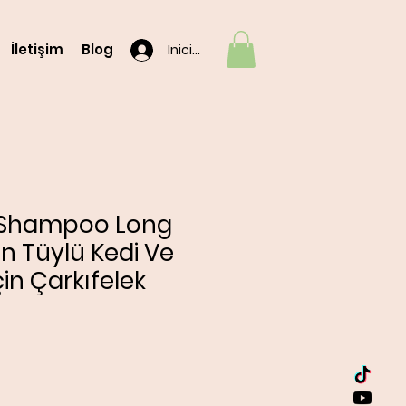
İletişim
Blog
Iniciar sesión
 Shampoo Long
n Tüylü Kedi Ve
çin Çarkıfelek
o
|