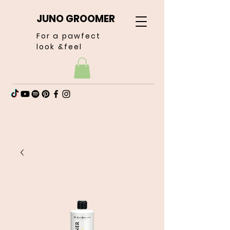
JUNO GROOMER
For a pawfect
look &feel