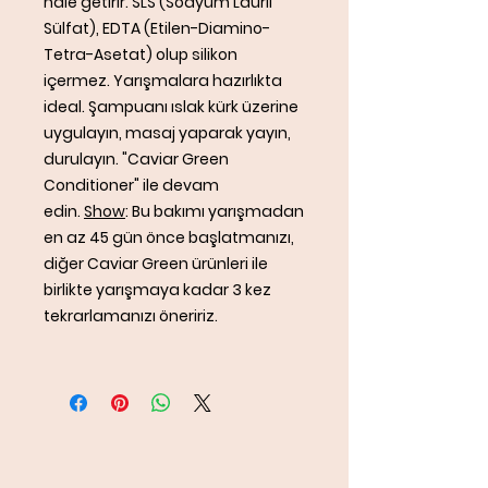
hale getirir. SLS (Sodyum Lauril
Sülfat), EDTA (Etilen-Diamino-
Tetra-Asetat) olup silikon
içermez. Yarışmalara hazırlıkta
ideal. Şampuanı ıslak kürk üzerine
uygulayın, masaj yaparak yayın,
durulayın. "Caviar Green
Conditioner" ile devam
edin.
Show
: Bu bakımı yarışmadan
en az 45 gün önce başlatmanızı,
diğer Caviar Green ürünleri ile
birlikte yarışmaya kadar 3 kez
tekrarlamanızı öneririz.