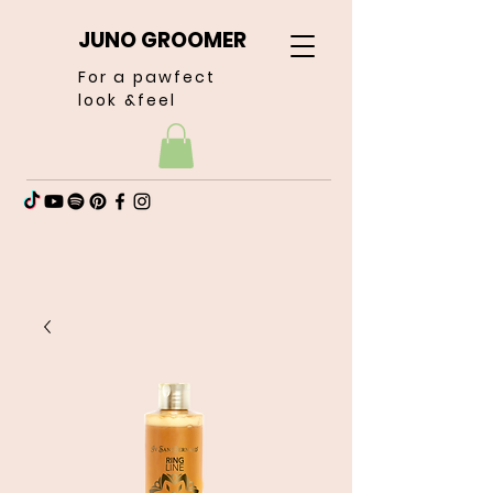
JUNO GROOMER
For a pawfect
look &feel