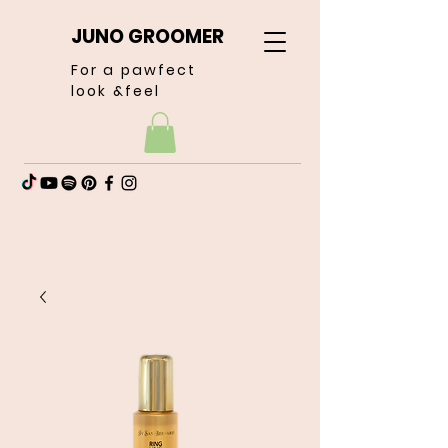
JUNO GROOMER
For a pawfect
look &feel