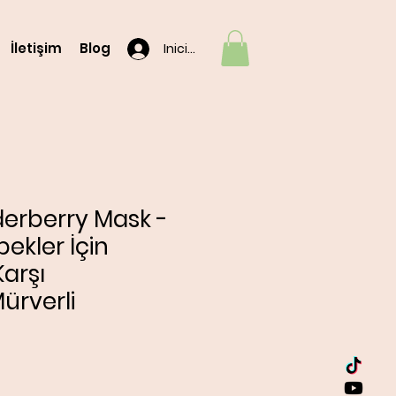
İletişim
Blog
Iniciar sesión
derberry Mask -
pekler İçin
Karşı
ürverli
o
|