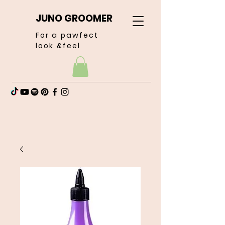
JUNO GROOMER
For a pawfect
look &feel