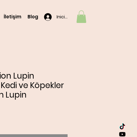
İletişim
Blog
Iniciar sesión
ion Lupin
Kedi ve Köpekler
m Lupin
o
|