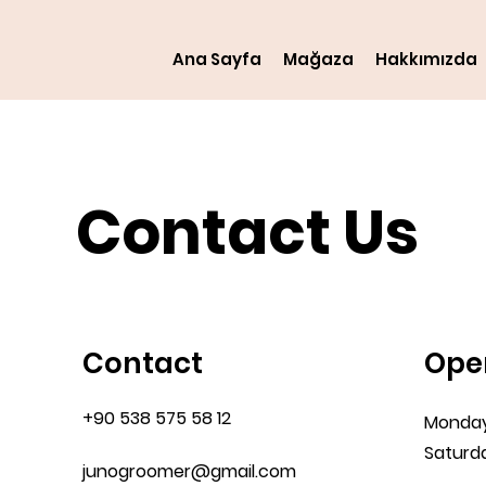
Ana Sayfa
Mağaza
Hakkımızda
Contact Us
Contact
Ope
+90 538 575 58 12
Monday
Saturd
junogroomer@gmail.com