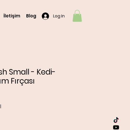
İletişim
Blog
Log In
sh Small - Kedi-
m Fırçası
|