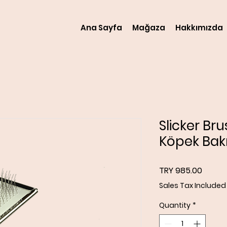
Ana Sayfa
Mağaza
Hakkımızda
Slicker Bru
Köpek Bakı
Price
TRY 985.00
Sales Tax Included
Quantity
*