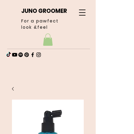
JUNO GROOMER
For a pawfect
look &feel