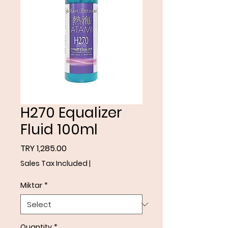
H270 Equalizer
Fluid 100ml
Price
TRY 1,285.00
Sales Tax Included
|
Miktar
*
Quantity
*