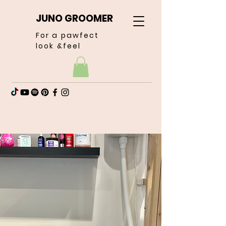
JUNO GROOMER
For a pawfect
look &feel