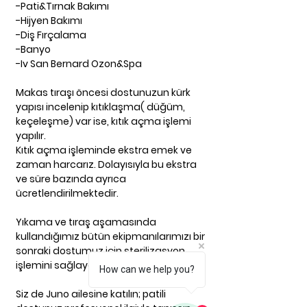
-Pati&Tırnak Bakımı
-Hijyen Bakımı
-Diş Fırçalama
-Banyo
-Iv San Bernard Ozon&Spa
Makas tıraşı öncesi dostunuzun kürk
yapısı incelenip kıtıklaşma( düğüm,
keçeleşme) var ise, kıtık açma işlemi
yapılır.
Kıtık açma işleminde ekstra emek ve
zaman harcarız. Dolayısıyla bu ekstra
ve süre bazında ayrıca
ücretlendirilmektedir.
Yıkama ve tıraş aşamasında
kullandığımız bütün ekipmanılarımızı bir
sonraki dostumuz için sterilizasyon
işlemini sağlayarak kullanmaktayız.
How can we help you?
Siz de Juno ailesine katılın; patili