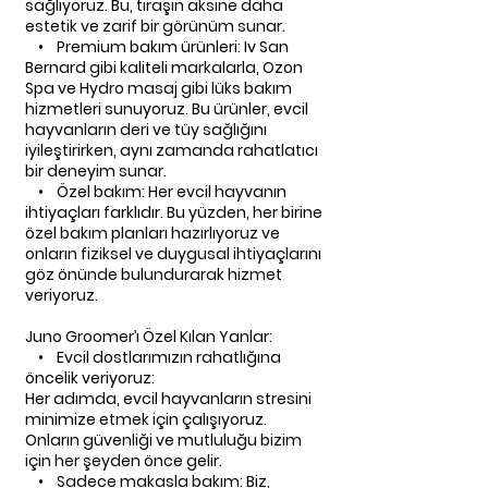
sağlıyoruz. Bu, tıraşın aksine daha
estetik ve zarif bir görünüm sunar.
• Premium bakım ürünleri: Iv San
Bernard gibi kaliteli markalarla, Ozon
Spa ve Hydro masaj gibi lüks bakım
hizmetleri sunuyoruz. Bu ürünler, evcil
hayvanların deri ve tüy sağlığını
iyileştirirken, aynı zamanda rahatlatıcı
bir deneyim sunar.
• Özel bakım: Her evcil hayvanın
ihtiyaçları farklıdır. Bu yüzden, her birine
özel bakım planları hazırlıyoruz ve
onların fiziksel ve duygusal ihtiyaçlarını
göz önünde bulundurarak hizmet
veriyoruz.
Juno Groomer’ı Özel Kılan Yanlar:
• Evcil dostlarımızın rahatlığına
öncelik veriyoruz:
Her adımda, evcil hayvanların stresini
minimize etmek için çalışıyoruz.
Onların güvenliği ve mutluluğu bizim
için her şeyden önce gelir.
• Sadece makasla bakım: Biz,